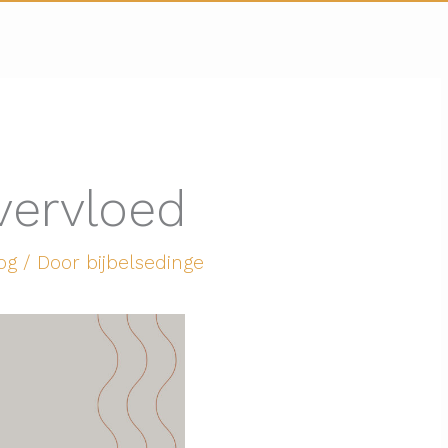
vervloed
og
/ Door
bijbelsedinge