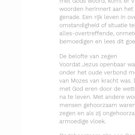
met Gods woord, komt er vre
woorden herinnert aan het l
genade. Een rijk leven in o
omstandigheid of situatie t
alles-overtreffende, onmete
bemoedigen en lees dit goe
De belofte van zegen
Voordat Jezus openbaar w
onder het oude verbond me
van Mozes van kracht was.
met God eren door de wette
na te leven. Met andere wo
mensen gehoorzaam waren d
zegen en als zij ongehoorz
armoedige vloek.