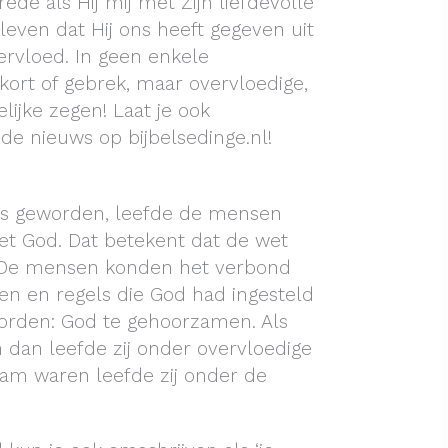
de als Hij mij met Zijn liefdevolle
even dat Hij ons heeft gegeven uit
vervloed. In geen enkele
ekort of gebrek, maar overvloedige,
lijke zegen! Laat je ook
de nieuws op bijbelsedinge.nl!
as geworden, leefde de mensen
t God. Dat betekent dat de wet
 De mensen konden het verbond
n en regels die God had ingesteld
orden: God te gehoorzamen. Als
an leefde zij onder overvloedige
aam waren leefde zij onder de