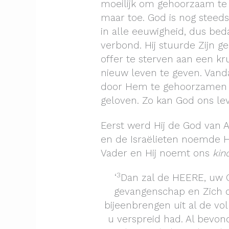
moeilijk om gehoorzaam te
maar toe. God is nog steeds
in alle eeuwigheid, dus bed
verbond. Hij stuurde Zijn g
offer te sterven aan een k
nieuw leven te geven. Vand
door Hem te gehoorzamen e
geloven. Zo kan God ons le
Eerst werd Hij de God van
en de Israëlieten noemde H
Vader en Hij noemt ons
kin
3
‘
Dan zal de HEERE, uw 
gevangenschap en Zich o
bijeenbrengen uit al de v
u verspreid had. Al bevo