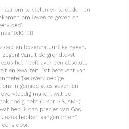
 maar om te stelen en te doden en
 gekomen om leven te geven en
vervloed’.
nes 10:10, BB
rvloed en bovennatuurlijke zegen.
n zegen! Vanuit de grondtekst
ezus het heeft over een absolute
eit en kwaliteit. Dat betekent van
onmetelijke overvloedige
l ons in genade alles geven en
 overvloedig maken, wat de
 ook nodig hebt (2 Kor. 9:8, AMP).
f: wat heb ik dan precies van God
 ik Jezus hebben aangenomen?
e eens door.