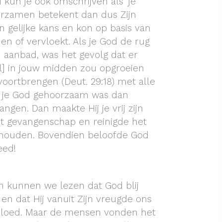
kun je ook omschrijven als ‘je
orzamen betekent dan dus Zijn
 gelijke kans en kon op basis van
n of vervloekt. Als je God de rug
aanbad, was het gevolg dat er
l] in jouw midden zou opgroeien
u voortbrengen (Deut. 29:18) met alle
s je God gehoorzaam was dan
gen. Dan maakte Hij je vrij zijn
uit gevangenschap en reinigde het
 houden. Bovendien beloofde God
eed!
 kunnen we lezen dat God blij
n dat Hij vanuit Zijn vreugde ons
ervloed. Maar de mensen vonden het