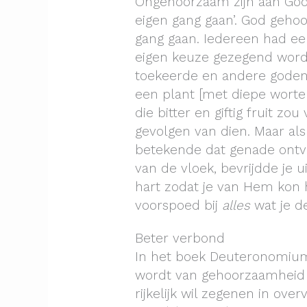
Ongehoorzaam zijn aan God 
eigen gang gaan’. God geho
gang gaan. Iedereen had een
eigen keuze gezegend worde
toekeerde en andere goden 
een plant [met diepe worte
die bitter en giftig fruit zo
gevolgen van dien. Maar al
betekende dat genade ontvan
van de vloek, bevrijdde je 
hart zodat je van Hem kon
voorspoed bij
alles
wat je d
Beter verbond
In het boek Deuteronomium
wordt van gehoorzaamheid e
rijkelijk wil zegenen in ov