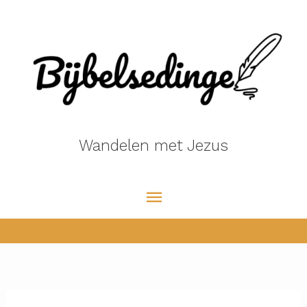
Ga
naar
de
inhoud
Wandelen met Jezus
Hoofdmenu