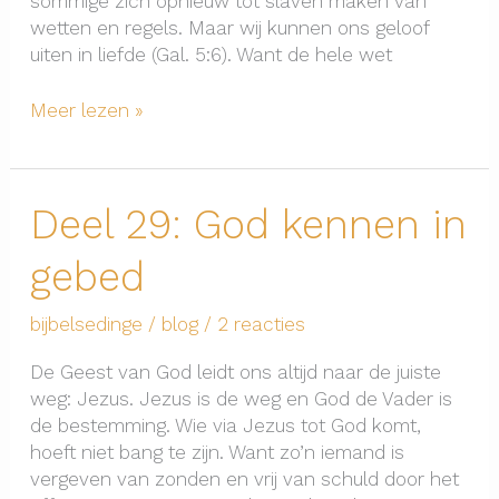
sommige zich opnieuw tot slaven maken van
wetten en regels. Maar wij kunnen ons geloof
uiten in liefde (Gal. 5:6). Want de hele wet
Deel
Meer lezen »
3o:
God
kennen
Deel 29: God kennen in
in
de
gebed
wet
bijbelsedinge
/
blog
/
2 reacties
De Geest van God leidt ons altijd naar de juiste
weg: Jezus. Jezus is de weg en God de Vader is
de bestemming. Wie via Jezus tot God komt,
hoeft niet bang te zijn. Want zo’n iemand is
vergeven van zonden en vrij van schuld door het