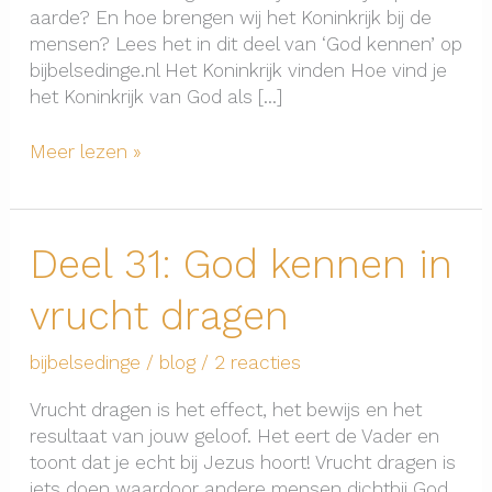
aarde? En hoe brengen wij het Koninkrijk bij de
mensen? Lees het in dit deel van ‘God kennen’ op
bijbelsedinge.nl Het Koninkrijk vinden Hoe vind je
het Koninkrijk van God als […]
Deel
Meer lezen »
32:
God
kennen
Deel 31: God kennen in
in
het
vrucht dragen
Koninkrijk
der
hemelen
bijbelsedinge
/
blog
/
2 reacties
Vrucht dragen is het effect, het bewijs en het
resultaat van jouw geloof. Het eert de Vader en
toont dat je echt bij Jezus hoort! Vrucht dragen is
iets doen waardoor andere mensen dichtbij God