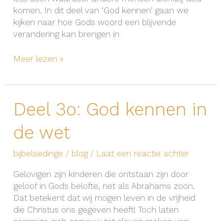
komen. In dit deel van ‘God kennen’ gaan we
kijken naar hoe Gods woord een blijvende
verandering kan brengen in
Deel
Meer lezen »
31:
God
kennen
Deel 3o: God kennen in
in
vrucht
de wet
dragen
bijbelsedinge
/
blog
/
Laat een reactie achter
Gelovigen zijn kinderen die ontstaan zijn door
geloof in Gods belofte, net als Abrahams zoon.
Dat betekent dat wij mogen leven in de vrijheid
die Christus ons gegeven heeft! Toch laten