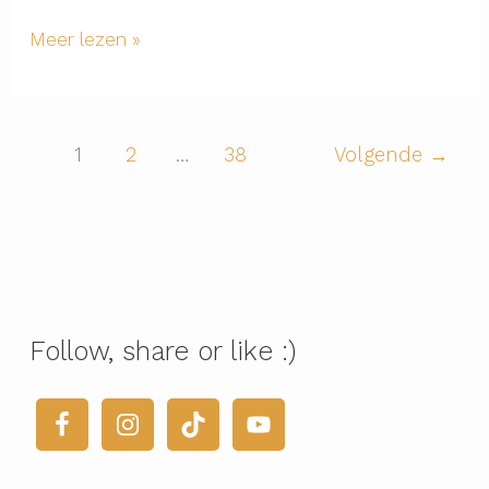
Deel
Meer lezen »
28:
God
kennen
in
1
2
…
38
Volgende
→
vergeving
Follow, share or like :)