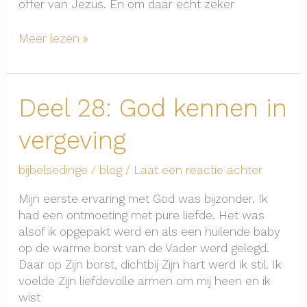
offer van Jezus. En om daar echt zeker
Deel
Meer lezen »
29:
God
kennen
Deel 28: God kennen in
in
gebed
vergeving
bijbelsedinge
/
blog
/
Laat een reactie achter
Mijn eerste ervaring met God was bijzonder. Ik
had een ontmoeting met pure liefde. Het was
alsof ik opgepakt werd en als een huilende baby
op de warme borst van de Vader werd gelegd.
Daar op Zijn borst, dichtbij Zijn hart werd ik stil. Ik
voelde Zijn liefdevolle armen om mij heen en ik
wist