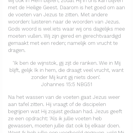
wij ook in Hem blijven, zodat Hij in ons kan blijven
met de Heilige Geest. Daarom is het goed om aan
de voeten van Jezus te zitten. Met andere
woorden: luisteren naar de woorden van Jezus.
Gods woord is wel iets waar wij ons dagelijks mee
moeten vullen. Wij zijn gered en gerechtvaardigd
gemaakt met een reden; namelijk om vrucht te
dragen.
‘Ik ben de wijnstok, gij zijt de ranken. Wie in Mij
blijft, gelijk Ik in hem, die draagt veel vrucht, want
zonder Mij kunt gij niets doen’.
Johannes 15:5 NBG51
Na het wassen van de voeten gaat Jezus weer
aan tafel zitten. Hij vraagt of de discipelen
begrijpen wat Hij zojuist gedaan had. Jezus geeft
ze een opdracht: ‘Als ik jullie voeten heb
gewassen, moeten jullie dat ook bij elkaar doen.
Want Ik heb jullie een voorbeeld gegeven, volg Mij