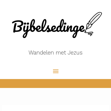
Ga
naar
de
inhoud
Wandelen met Jezus
Hoofdmenu