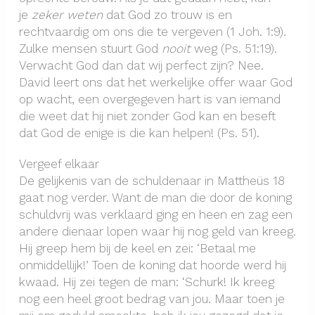
je
zeker weten
dat God zo trouw is en
rechtvaardig om ons die te vergeven (1 Joh. 1:9).
Zulke mensen stuurt God
nooit
weg (Ps. 51:19).
Verwacht God dan dat wij perfect zijn? Nee.
David leert ons dat het werkelijke offer waar God
op wacht, een overgegeven hart is van iemand
die weet dat hij niet zonder God kan en beseft
dat God de enige is die kan helpen! (Ps. 51).
Vergeef elkaar
De gelijkenis van de schuldenaar in Mattheüs 18
gaat nog verder. Want de man die door de koning
schuldvrij was verklaard ging en heen en zag een
andere dienaar lopen waar hij nog geld van kreeg.
Hij greep hem bij de keel en zei: ‘Betaal me
onmiddellijk!’ Toen de koning dat hoorde werd hij
kwaad. Hij zei tegen de man: ‘Schurk! Ik kreeg
nog een heel groot bedrag van jou. Maar toen je