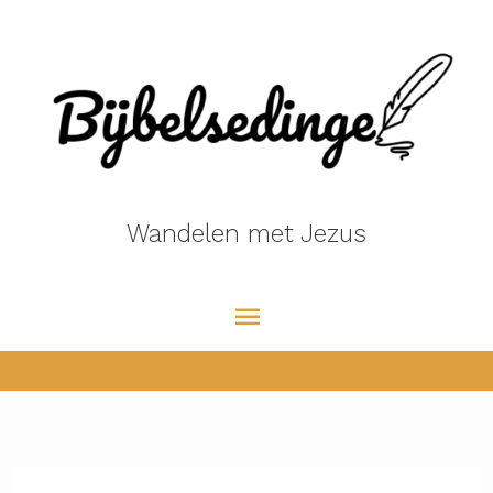
Ga
naar
de
inhoud
Wandelen met Jezus
Hoofdmenu