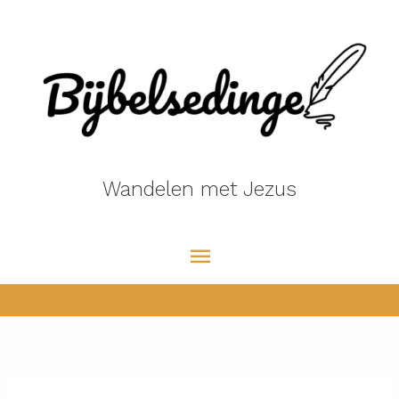
Ga
naar
de
inhoud
Wandelen met Jezus
Hoofdmenu