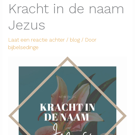
Kracht in de naam
Jezus
Laat een reactie achter
/
blog
/ Door
bijbelsedinge