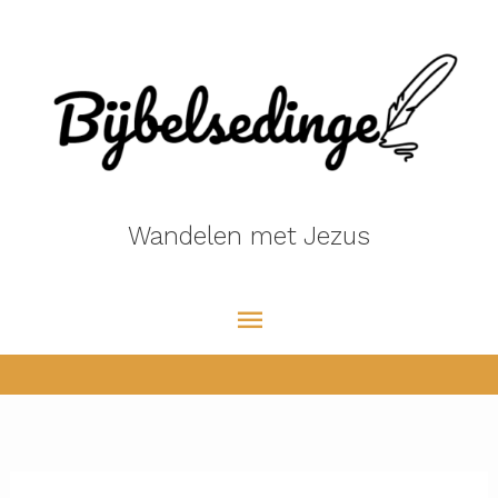
Ga
naar
de
inhoud
Wandelen met Jezus
Hoofdmenu