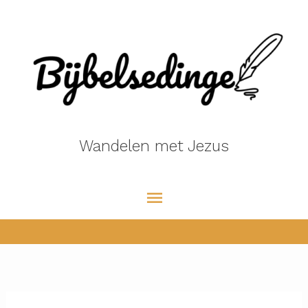
Ga
naar
de
inhoud
Wandelen met Jezus
Hoofdmenu