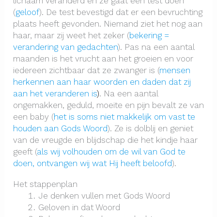
lichaam veranderd en ze gaat een test doen
(
geloof
). De test bevestigd dat er een bevruchting
plaats heeft gevonden. Niemand ziet het nog aan
haar, maar zij weet het zeker (
bekering
=
verandering van gedachten
). Pas na een aantal
maanden is het vrucht aan het groeien en voor
iedereen zichtbaar dat ze zwanger is (
mensen
herkennen aan haar woorden en daden dat zij
aan het veranderen is
)
. Na een aantal
ongemakken, geduld, moeite en pijn bevalt ze van
een baby (
het is soms niet makkelijk om vast te
houden aan Gods Woord
). Ze is dolblij en geniet
van de vreugde en blijdschap die het kindje haar
geeft (
als wij volhouden om de wil van God te
doen, ontvangen wij wat Hij heeft beloofd
).
Het stappenplan
Je denken vullen met Gods Woord
Geloven in dat Woord