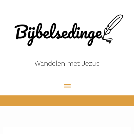
Ga
naar
de
inhoud
Wandelen met Jezus
Hoofdmenu