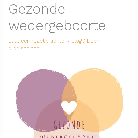
Gezonde
wedergeboorte
Laat een reactie achter
/
blog
/ Door
bijbelsedinge