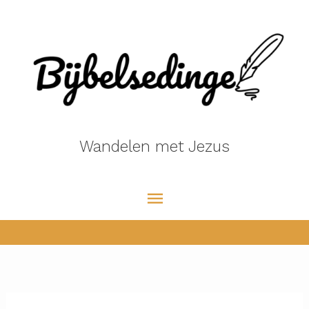
Ga
naar
de
inhoud
Wandelen met Jezus
Hoofdmenu