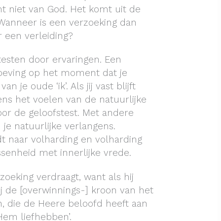
t niet van God. Het komt uit de
. Wanneer is een verzoeking dan
 een verleiding?
testen door ervaringen. Een
oeving op het moment dat je
 je oude ‘ik’. Als jij vast blijft
ens het voelen van de natuurlijke
voor de geloofstest. Met andere
 je natuurlijke verlangens.
dt naar volharding en volharding
ssenheid met innerlijke vrede.
rzoeking verdraagt, want als hij
ij de [overwinnings-] kroon van het
, die de Heere beloofd heeft aan
Hem liefhebben’.