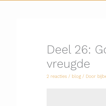
Deel 26: G
vreugde
2 reacties
/
blog
/ Door
bijb