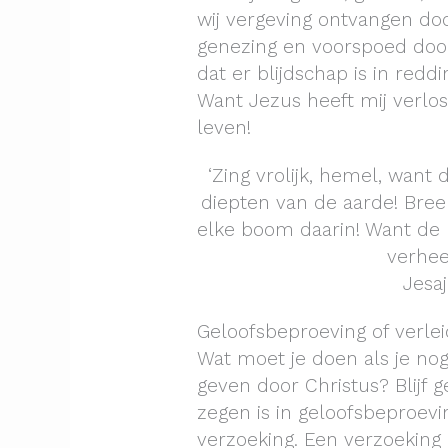
wij vergeving ontvangen door
genezing en voorspoed door g
dat er blijdschap is in redd
Want Jezus heeft mij verlost
leven!
‘Zing vrolijk, hemel, want
diepten van de aarde! Breek
elke boom daarin! Want de 
verheer
Jesaj
Geloofsbeproeving of verlei
Wat moet je doen als je no
geven door Christus? Blijf g
zegen is in geloofsbeproevi
verzoeking. Een verzoeking i