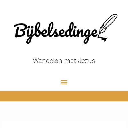
Ga
naar
de
inhoud
Wandelen met Jezus
Hoofdmenu