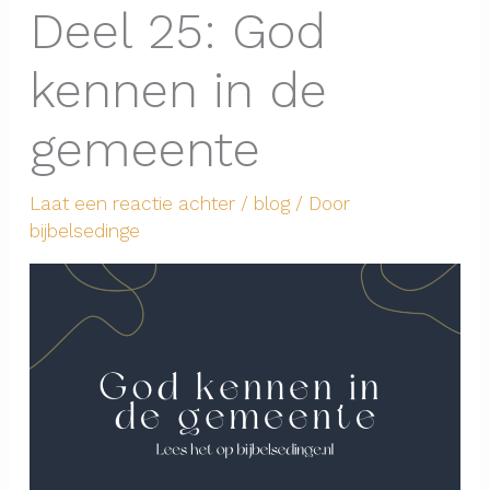
Deel 25: God
kennen in de
gemeente
Laat een reactie achter
/
blog
/ Door
bijbelsedinge