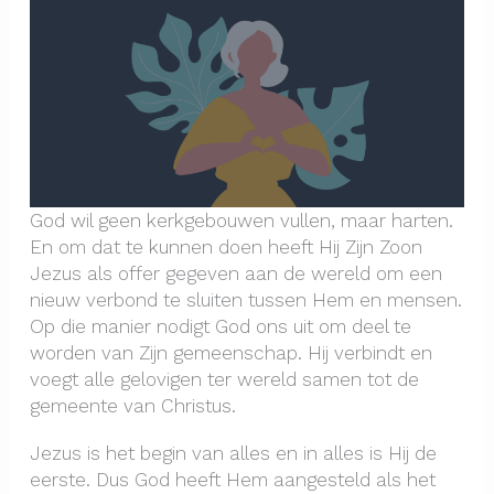
God wil geen kerkgebouwen vullen, maar harten.
En om dat te kunnen doen heeft Hij Zijn Zoon
Jezus als offer gegeven aan de wereld om een
nieuw verbond te sluiten tussen Hem en mensen.
Op die manier nodigt God ons uit om deel te
worden van Zijn gemeenschap. Hij verbindt en
voegt alle gelovigen ter wereld samen tot de
gemeente van Christus.
Jezus is het begin van alles en in alles is Hij de
eerste. Dus God heeft Hem aangesteld als het