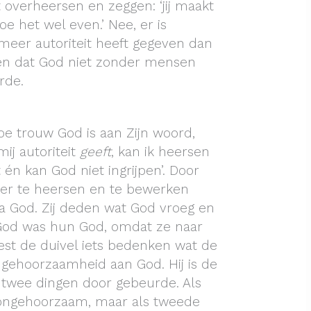
overheersen en zeggen: ‘jij maakt
oe het wel even.’ Nee, er is
eer autoriteit heeft gegeven dan
den dat God niet zonder mensen
rde.
oe trouw God is aan Zijn woord,
mij autoriteit
geeft
, kan ik heersen
én kan God niet ingrijpen’. Door
ver te heersen en te bewerken
God. Zij deden wat God vroeg en
God was hun God, omdat ze naar
st de duivel iets bedenken wat de
gehoorzaamheid aan God. Hij is de
twee dingen door gebeurde. Als
ongehoorzaam, maar als tweede