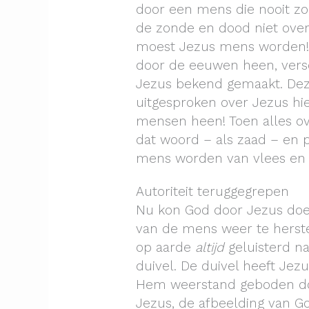
door een mens die nooit zo
de zonde en dood niet ove
moest Jezus mens worden!
door de eeuwen heen, versc
Jezus bekend gemaakt. De
uitgesproken over Jezus hi
mensen heen! Toen alles o
dat woord – als zaad – en p
mens worden van vlees en 
Autoriteit teruggegrepen
Nu kon God door Jezus doen
van de mens weer te herstel
op aarde
altijd
geluisterd n
duivel. De duivel heeft Jez
Hem weerstand geboden do
Jezus, de afbeelding van G