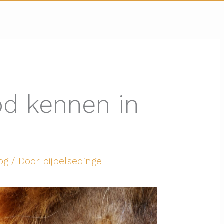
od kennen in
og
/ Door
bijbelsedinge