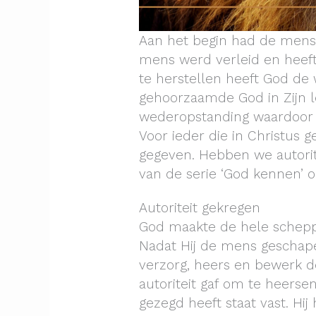
Aan het begin had de mens 
mens werd verleid en heeft
te herstellen heeft God de 
gehoorzaamde God in Zijn le
wederopstanding waardoor Hi
Voor ieder die in Christus ge
gegeven. Hebben we autorite
van de serie ‘God kennen’ o
Autoriteit gekregen
God maakte de hele schepp
Nadat Hij de mens geschape
verzorg, heers en bewerk d
autoriteit gaf om te heers
gezegd heeft staat vast. Hij