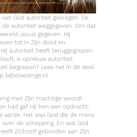
van God autoriteit gekregen. De
 de autoriteit weggegeven. Om dat
wereld Jezus gegeven. Hij
ven tot in Zijn dood en
j autoriteit heeft teruggegrepen.
looft, is opnieuw autoriteit
it begrepen? Lees het in dit deel
p bijbelsedinge.nl
ing met Zijn machtige woord!
n had gaf Hij hen een opdracht:
e aarde. Het was God die de mens
en over de schepping. En wat God
 heeft Zichzelf gebonden aan Zijn