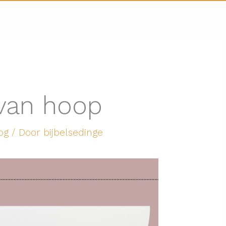
 van hoop
og
/ Door
bijbelsedinge