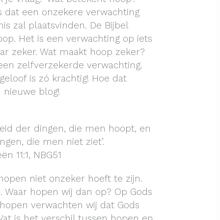
s dat een onzekere verwachting
s zal plaatsvinden. De Bijbel
op. Het is een verwachting op iets
aar zeker. Wat maakt hoop zeker?
een zelfverzekerde verwachting.
loof is zó krachtig! Hoe dat
n nieuwe blog!
heid der dingen, die men hoopt, en
ngen, die men niet ziet’.
ën 11:1, NBG51
 hopen niet onzeker hoeft te zijn.
p. Waar hopen wij dan op? Op Gods
t hopen verwachten wij dat Gods
at is het verschil tussen hopen en