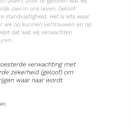
 (AMP). Door te geloven wat wij
lijk
zien
in ons leven. Geloof
standvastigheid. Het is iets waar
ar we op kunnen vertrouwen en op
jst dat wat wij verwachten
uren.
koesterde verwachting met
rde zekerheid (geloof) om
rijgen waar naar wordt
MP)