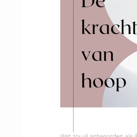
Wat zou jij antwoorden als i