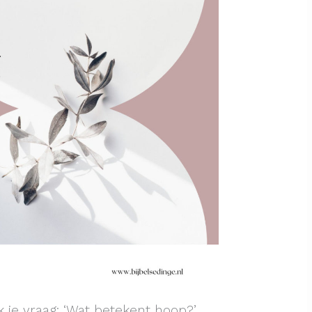
k je vraag: ‘Wat betekent hoop?’