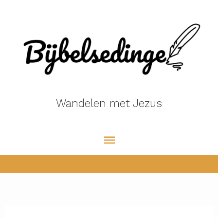
Ga
naar
de
inhoud
Wandelen met Jezus
Hoofdmenu