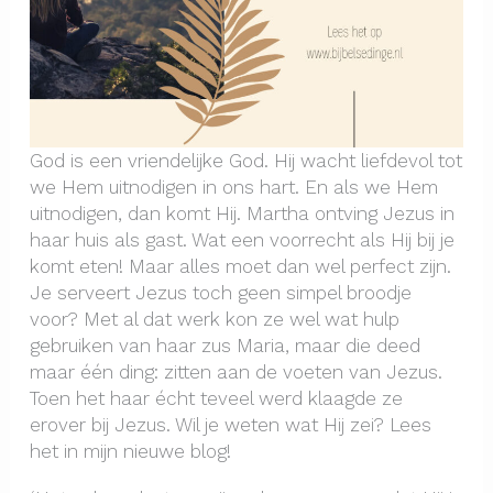
God is een vriendelijke God. Hij wacht liefdevol tot
we Hem uitnodigen in ons hart. En als we Hem
uitnodigen, dan komt Hij. Martha ontving Jezus in
haar huis als gast. Wat een voorrecht als Hij bij je
komt eten! Maar alles moet dan wel perfect zijn.
Je serveert Jezus toch geen simpel broodje
voor? Met al dat werk kon ze wel wat hulp
gebruiken van haar zus Maria, maar die deed
maar één ding: zitten aan de voeten van Jezus.
Toen het haar écht teveel werd klaagde ze
erover bij Jezus. Wil je weten wat Hij zei? Lees
het in mijn nieuwe blog!