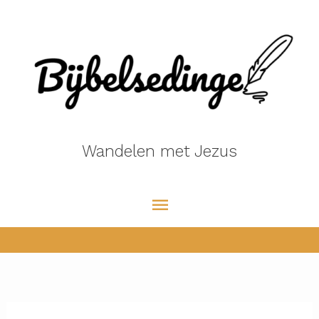
Ga
naar
de
inhoud
Wandelen met Jezus
Hoofdmenu