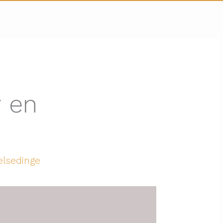
 en
elsedinge