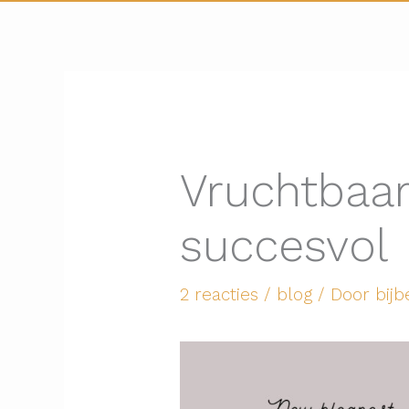
Vruchtbaar
succesvol
2 reacties
/
blog
/ Door
bijb