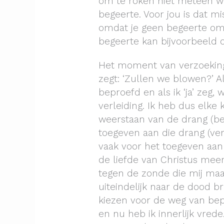
om te roken niet meteen weg
begeerte. Voor jou is dat m
omdat je geen begeerte om 
begeerte kan bijvoorbeeld oo
Het moment van verzoeking 
zegt: ‘Zullen we blowen?’ Al
beproefd en als ik ‘ja’ zeg,
verleiding. Ik heb dus elke 
weerstaan van de drang (bep
toegeven aan die drang (ver
vaak voor het toegeven aan
de liefde van Christus meer
tegen de zonde die mij maar 
uiteindelijk naar de dood b
kiezen voor de weg van bep
en nu heb ik innerlijk vred