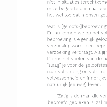
niet in situaties terechtkom
onze begeerte ons naar een
het wel toe dat mensen ge
Wat is [geloofs-]beproeving
En nu komen we op het vol
beproeving is eigenlijk gelo
verzoeking wordt een bepr
verzoeking verdraagt. Als jij
tijdens het voelen van de n
“slaag” je voor de geloofste
naar volharding en volhardin
volwassenheid en innerlijke
natuurlijk [eeuwig] leven!
‘Zalig is de man die ve
beproefd gebleken is, zal h