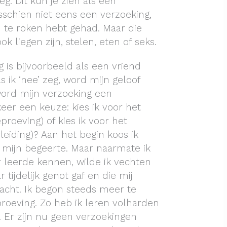
. Dit kun je zien als een
isschien niet eens een verzoeking,
te roken hebt gehad. Maar die
k liegen zijn, stelen, eten of seks.
is bijvoorbeeld als een vriend
s ik ‘nee’ zeg, word mijn geloof
 word mijn verzoeking een
keer een keuze: kies ik voor het
roeving) of kies ik voor het
leiding)? Aan het begin koos ik
 mijn begeerte. Maar naarmate ik
 leerde kennen, wilde ik vechten
tijdelijk genot gaf en die mij
racht. Ik begon steeds meer te
roeving. Zo heb ik leren volharden
e. Er zijn nu geen verzoekingen