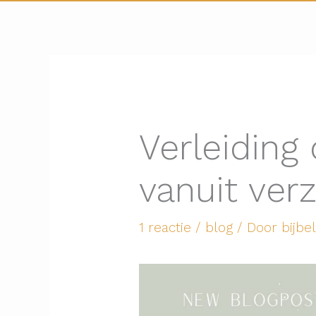
Verleiding
vanuit ver
1 reactie
/
blog
/ Door
bijbe