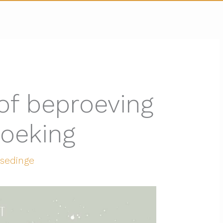
 of beproeving
zoeking
lsedinge