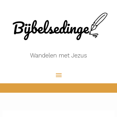
Ga
naar
de
inhoud
Wandelen met Jezus
Hoofdmenu