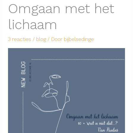
Omgaan met het
lichaam
3 reacties
/
blog
/ Door
bijbelsedinge