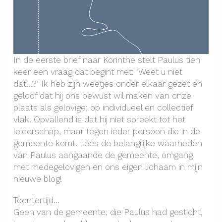
In de eerste brief naar Korinthe stelt Paulus tien
keer een vraag dat begint met: ‘Weet u niet
dat…?’ Ik heb zijn weetjes onder elkaar gezet en
geloof dat hij ons bewust wil maken van onze
plaats als gelovige; op individueel en collectief
vlak. Opvallend is dat hij niet spreekt tot het
leiderschap, maar tegen ieder persoon die in de
gemeente komt. Lees de belangrijke waarheden
van Paulus aangaande de gemeente, omgang
met medegelovigen en ons eigen lichaam in mijn
nieuwe blog!
Toentertijd…
Geen van de gemeente, die Paulus had gesticht,