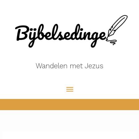
Ga
naar
de
inhoud
Wandelen met Jezus
Hoofdmenu