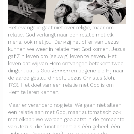
Het evangelie gaat niet over religie, maar om
relatie. God verlangt naar een relatie met elk
mens, ook met jou. Dankzij het offer van Jezus
kunnen we weer in relatie met God komen. Jezus
gaf Zijn leven om [eeuwig] leven te geven. Het
leven dat wij van Hem ontvangen betekent twee
dingen: dat is God
kennen
en degene die Hij naar
de aarde gestuurd heeft, Jezus Christus (Joh.
17:3). Het doel van een relatie met God is om
Hem te leren kennen.
Maar er veranderd nog iets. We gaan niet alleen
een relatie aan met God, maar automatisch ook
met elkaar. We worden geplaatst in de gemeente
van Jezus, die functioneert als één geheel, één
Lichaam. Daarom geeft Jezus ons ook de