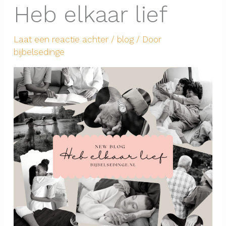
Heb elkaar lief
Laat een reactie achter
/
blog
/ Door
bijbelsedinge