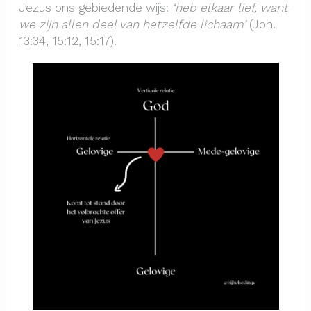
Jezus ons gebiedende wijs:
‘heb elkaar lief, want
we zijn allen deel van hetzelfde lichaam’
(Joh.
13:34, 15:12, 15:17).