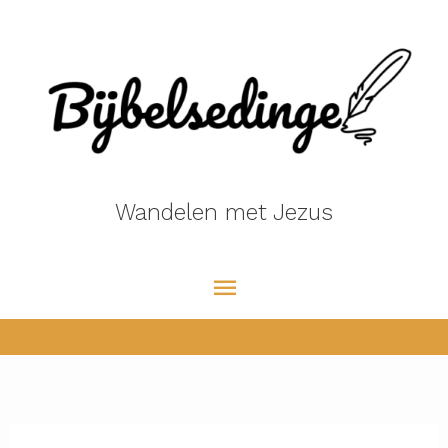
Ga
naar
de
inhoud
Wandelen met Jezus
Hoofdmenu