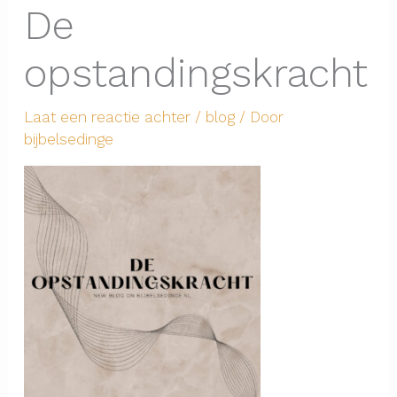
De
opstandingskracht
Laat een reactie achter
/
blog
/ Door
bijbelsedinge