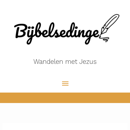
Ga
naar
de
inhoud
Wandelen met Jezus
Hoofdmenu