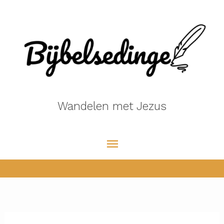
Ga
naar
de
inhoud
Wandelen met Jezus
Hoofdmenu